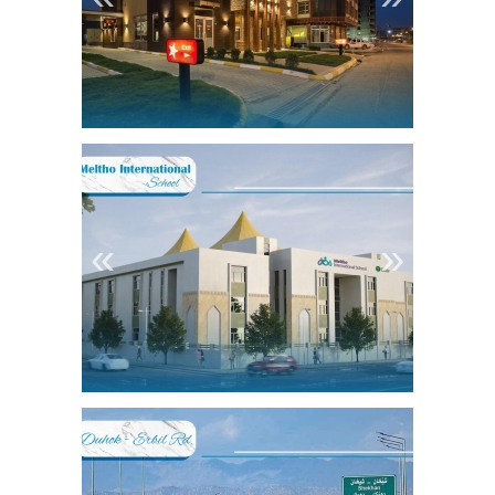
1
2
3
4
«
»
1
2