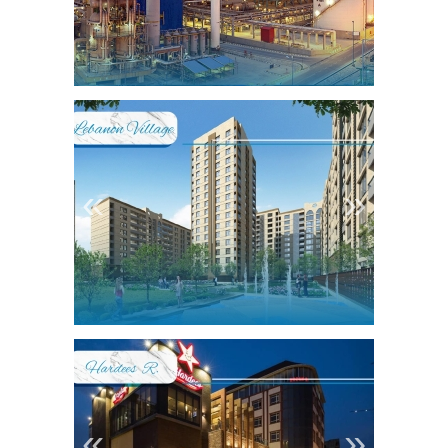
1
2
3
4
«
»
1
2
3
«
»