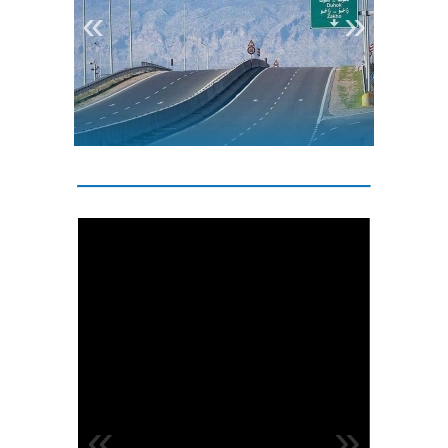
«
»
1
2
3