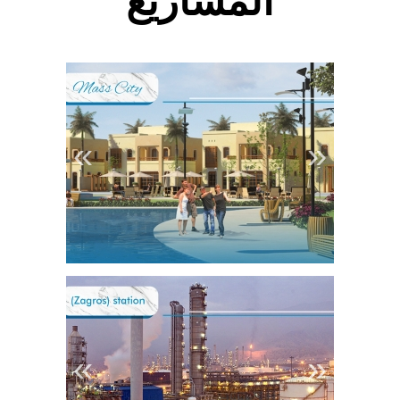
المشاريع
«
»
1
2
3
4
5
«
»
6